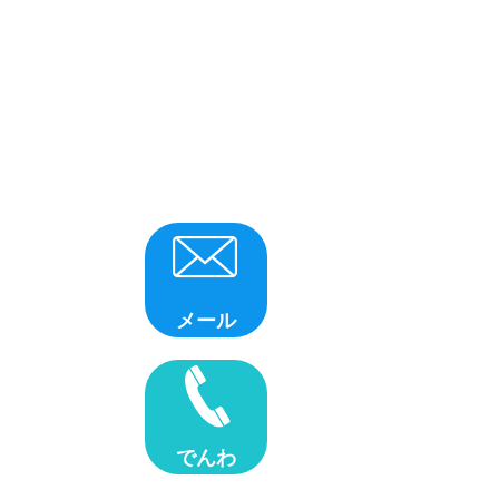
メール
でんわ