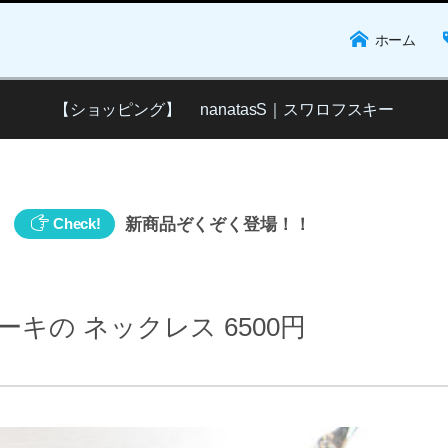
ホーム
【ショッピング】 nanatasS｜スワロフスキー
新商品ぞくぞく登場！！
Check!
キの ネックレス 6500円