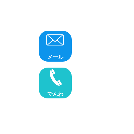
メール
でんわ